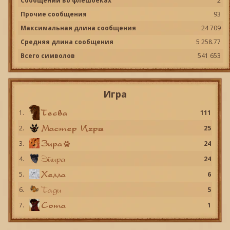
Сообщений во флешбеках
2
Прочие сообщения
93
Максимальная длина сообщения
24 709
Средняя длина сообщения
5 258.77
Всего символов
541 653
Игра
Тесва
1.
111
Мастер Игры
2.
25
Зира
3.
24
Эйира
4.
24
Хелла
5.
6
Тади
6.
5
Сота
7.
1