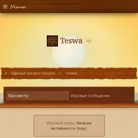
Меню
Teswa
Единый аккаунт Начала
Teswa
Просмотр
Игровые сообщения
Игровой статус:
Низкая
активность (лоу)
.