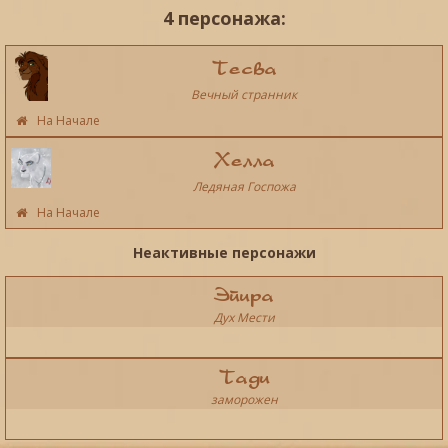
4 персонажа:
Тесва
Вечный странник
На Начале
Хелла
Ледяная Госпожа
На Начале
Неактивные персонажи
Эйира
Дух Мести
Тади
заморожен