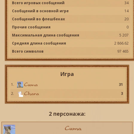
Всего игровых сообщений
34
Сообщений в основной игре
14
Сообщений во флешбеках
20
Прочие сообщения
0
Максимальная длина сообщения
5 207
Средняя длина сообщения
2 866.62
Всего символов
97 465
Игра
Сита
1.
31
Chara
2.
3
2 персонажа:
Сита