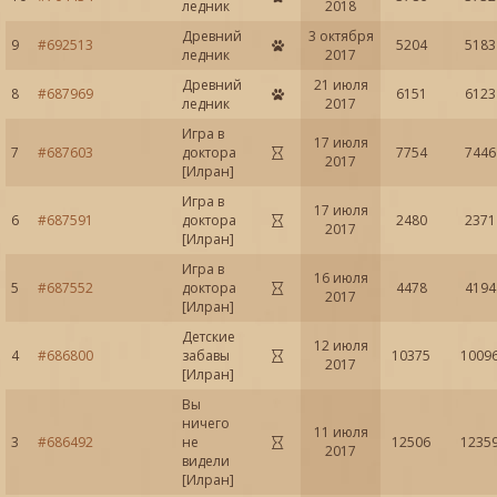
ледник
2018
Древний
3 октября
9
5204
5183
#692513
ледник
2017
Древний
21 июля
8
6151
6123
#687969
ледник
2017
Игра в
17 июля
7
#687603
доктора
7754
7446
2017
[Илран]
Игра в
17 июля
6
#687591
доктора
2480
2371
2017
[Илран]
Игра в
16 июля
5
#687552
доктора
4478
4194
2017
[Илран]
Детские
12 июля
4
#686800
забавы
10375
1009
2017
[Илран]
Вы
ничего
11 июля
3
#686492
не
12506
1235
2017
видели
[Илран]