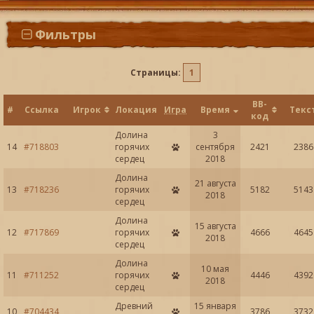
Фильтры
Страницы:
1
BB-
#
Ссылка
Игрок
Локация
Игра
Время
Текс
код
Долина
3
14
#718803
горячих
сентября
2421
2386
сердец
2018
Долина
21 августа
13
#718236
горячих
5182
5143
2018
сердец
Долина
15 августа
12
#717869
горячих
4666
4645
2018
сердец
Долина
10 мая
11
#711252
горячих
4446
4392
2018
сердец
Древний
15 января
10
3786
3732
#704434