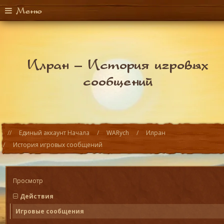
Меню
Илран –
История игровых
сообщений
Единый аккаунт Начала
WARych
Илран
История игровых сообщений
Просмотр
Действия
Игровые сообщения