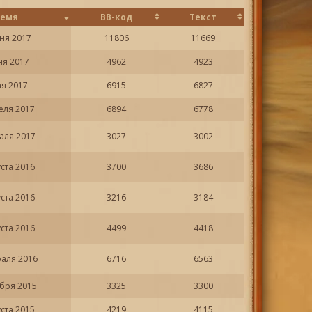
ремя
BB-код
Текст
ня 2017
11806
11669
ня 2017
4962
4923
ая 2017
6915
6827
еля 2017
6894
6778
аля 2017
3027
3002
уста 2016
3700
3686
уста 2016
3216
3184
уста 2016
4499
4418
раля 2016
6716
6563
ября 2015
3325
3300
уста 2015
4219
4115