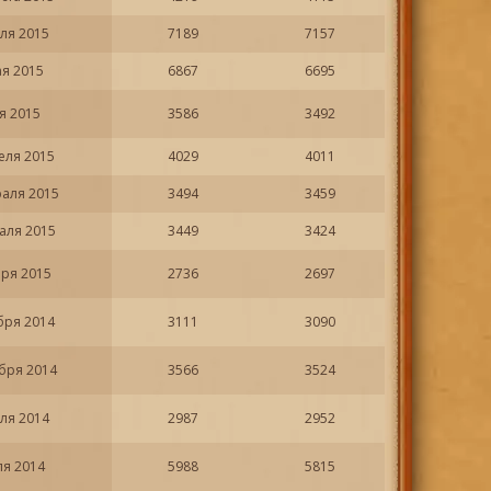
ля 2015
7189
7157
ая 2015
6867
6695
я 2015
3586
3492
еля 2015
4029
4011
раля 2015
3494
3459
аля 2015
3449
3424
аря 2015
2736
2697
бря 2014
3111
3090
бря 2014
3566
3524
ля 2014
2987
2952
ля 2014
5988
5815