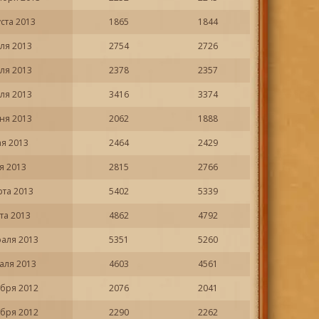
уста 2013
1865
1844
ля 2013
2754
2726
ля 2013
2378
2357
ля 2013
3416
3374
ня 2013
2062
1888
ая 2013
2464
2429
я 2013
2815
2766
рта 2013
5402
5339
та 2013
4862
4792
раля 2013
5351
5260
аля 2013
4603
4561
абря 2012
2076
2041
абря 2012
2290
2262