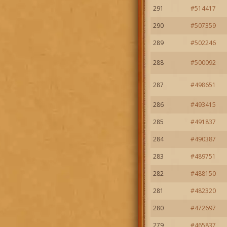
291
#514417
290
#507359
289
#502246
288
#500092
287
#498651
286
#493415
285
#491837
284
#490387
283
#489751
282
#488150
281
#482320
280
#472697
279
#465837