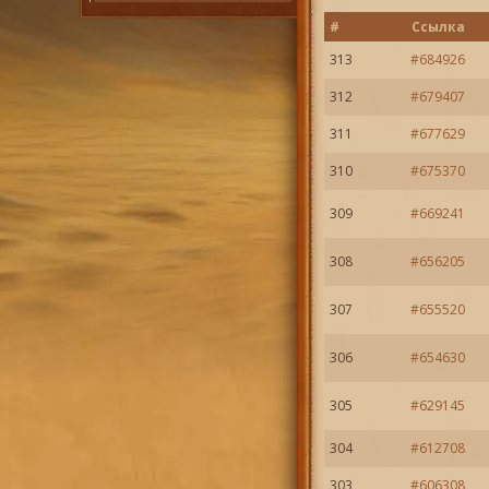
#
Ссылка
313
#684926
312
#679407
311
#677629
310
#675370
309
#669241
308
#656205
307
#655520
306
#654630
305
#629145
304
#612708
303
#606308