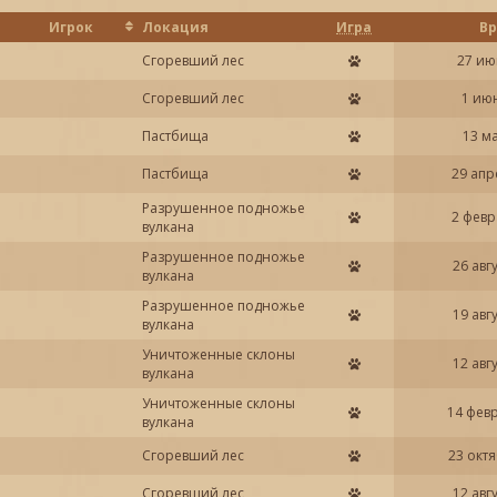
Игрок
Локация
Игра
В
Сгоревший лес
27 ию
Сгоревший лес
1 ию
Пастбища
13 м
Пастбища
29 апр
Разрушенное подножье
2 февр
вулкана
Разрушенное подножье
26 авг
вулкана
Разрушенное подножье
19 авг
вулкана
Уничтоженные склоны
12 авг
вулкана
Уничтоженные склоны
14 фев
вулкана
Сгоревший лес
23 окт
Сгоревший лес
12 авг