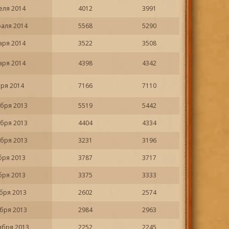
еля 2014
4012
3991
раля 2014
5568
5290
аря 2014
3522
3508
аря 2014
4398
4342
аря 2014
7166
7110
абря 2013
5519
5442
абря 2013
4404
4334
абря 2013
3231
3196
бря 2013
3787
3717
бря 2013
3375
3333
бря 2013
2602
2574
ября 2013
2984
2963
ября 2013
2252
2245