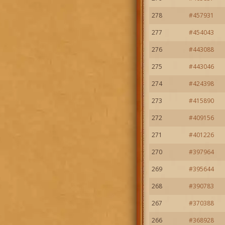
278
#457931
277
#454043
276
#443088
275
#443046
274
#424398
273
#415890
272
#409156
271
#401226
270
#397964
269
#395644
268
#390783
267
#370388
266
#368928