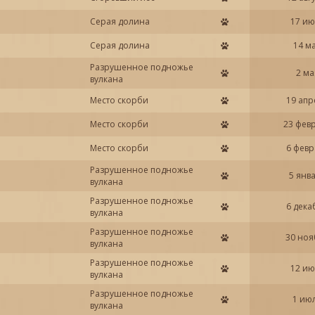
Серая долина
17 ию
Серая долина
14 м
Разрушенное подножье
2 ма
вулкана
Место скорби
19 апр
Место скорби
23 фев
Место скорби
6 февр
Разрушенное подножье
5 янв
вулкана
Разрушенное подножье
6 дека
вулкана
Разрушенное подножье
30 ноя
вулкана
Разрушенное подножье
12 ию
вулкана
Разрушенное подножье
1 ию
вулкана