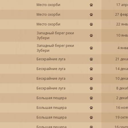
Место скорби
17 апр
Место скорби
27 фев
Место скорби
22 янв
Западный берег реки
10 янв
Зубери
Западный берег реки
4 янв
Зубери
Бескрайние луга
21 дек
Бескрайние луга
14 дек
Бескрайние луга
10 дек
Бескрайние луга
8 дека
Большая пещера
2 дека
Большая пещера
16 ноя
Большая пещера
19 окт
Большая пещера
16 сент