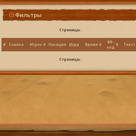
Фильтры
Страницы:
BB-
#
Ссылка
Игрок
Локация
Игра
Время
Текст
код
Страницы: