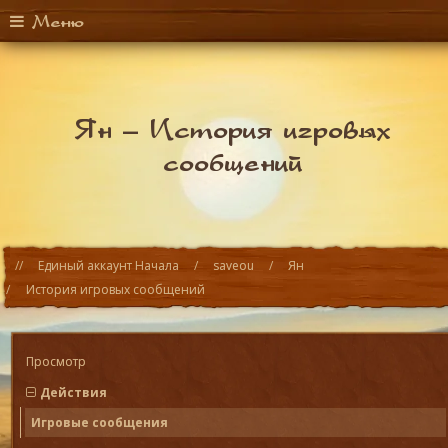
Меню
Ян –
История игровых
сообщений
Единый аккаунт Начала
saveou
Ян
История игровых сообщений
Просмотр
Действия
Игровые сообщения