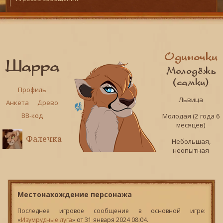
Одиночки
Шарра
Молодёжь
(самки)
Профиль
Львица
Анкета
Древо
BB-код
Молодая (2 года 6
месяцев)
Фалечка
Небольшая,
неопытная
Местонахождение персонажа
Последнее игровое сообщение в основной игре:
«
Изумрудные луга
» от 31 января 2024 08:04.