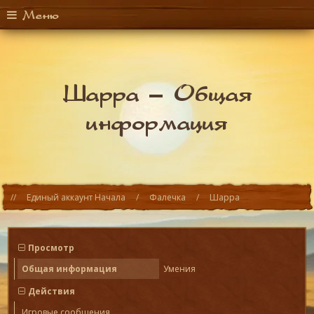
Меню
Шарра –
Общая
информация
Единый аккаунт Начала
Фалечка
Шарра
Просмотр
Общая информация
Умения
Действия
Игровые сообщения